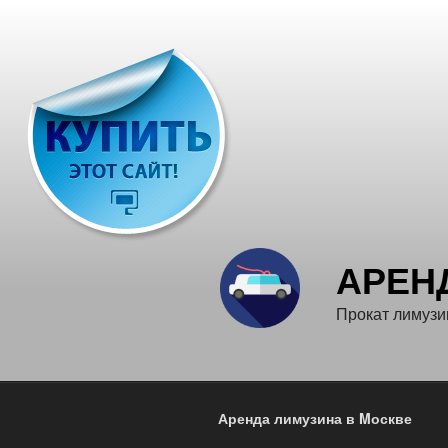
Перейти
к
содержимому
АРЕН
Прокат лимузи
Аренда лимузина в Mоскве