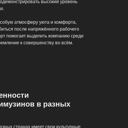
родемонстрировать высокий уровень
х.
особую атмосферу уюта и комфорта,
биться после напряжённого рабочего
порт помогает выделить компанию среди
ремление к совершенству во всём.
енности
имузинов в разных
азных странах имеет свои культурные