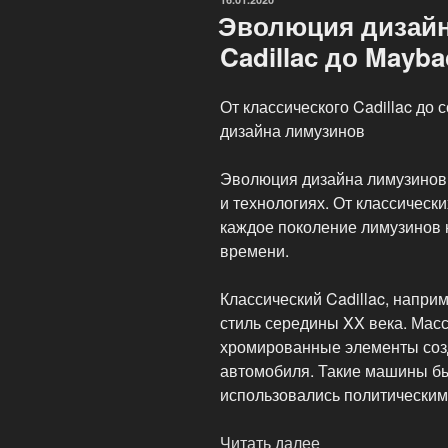
Эволюция дизайн
Cadillac до Mayb
От классического Cadillac до
дизайна лимузинов
Эволюция дизайна лимузинов 
и технологиях. От классичес
каждое поколение лимузинов 
времени.
Классический Cadillac, напри
стиль середины XX века. Мас
хромированные элементы соз
автомобиля. Такие машины бы
использовались политическим
Читать далее
«Эволюция