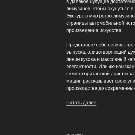
в далекое будущее достаточно
лимузинов, чтобы окунуться 
Экскурс в мир ретро-лимузин
страницы автомобильной исто
произведение искусства.
Представьте себе величествен
выпуска, олицетворяющий дух
линии кузова и массивный ка
элегантности. Или же изысканн
символ британской аристократ
машин рассказывает свою уни
производства до современных
Читать далее
«Экскурсия
в
мир
ретро-
лимузинов»
ОПУБЛИКОВАНО
16.01.2020