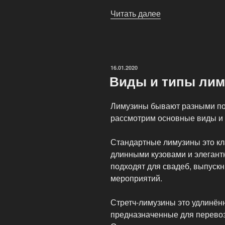
Читать далее
«Культурные
особенности
использования
лимузинов
в
ОПУБЛИКОВАНО
16.01.2020
разных
Виды и типы лим
странах»
Лимузины бывают разными по 
рассмотрим основные виды и 
Стандартные лимузины это кл
длинными кузовами и элеган
подходят для свадеб, выпуск
мероприятий.
Стретч-лимузины это удлинён
предназначенные для перевоз