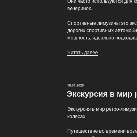
Они часто используются для 
вечеринок.
Спортивные лимузины это экс
дорогих спортивных автомоби
мощность, идеально подходящ
Читать далее
«Виды
и
типы
лимузинов»
ОПУБЛИКОВАНО
16.01.2020
Экскурсия в мир
Экскурсия в мир ретро-лимуз
колесах
Путешествие во времени возм