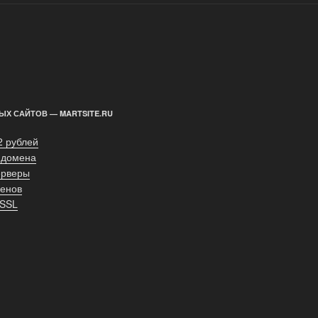
ЫХ САЙТОВ — MARTSITE.RU
2 рублей
 домена
ерверы
енов
 SSL