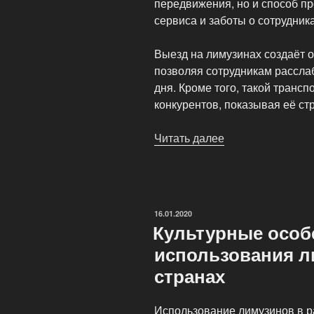
передвижения, но и способ п
сервиса и заботы о сотрудника
Выезд на лимузинах создаёт 
позволяя сотрудникам рассла
дня. Кроме того, такой транс
конкурентов, показывая её ст
Читать далее
«Лимузин
как
символ
успеха»
ОПУБЛИКОВАНО
16.01.2020
Культурные особ
использования л
странах
Использование лимузинов в р