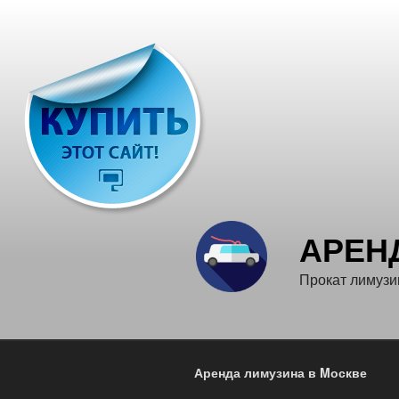
Перейти
к
содержимому
АРЕН
Прокат лимузи
Аренда лимузина в Mоскве