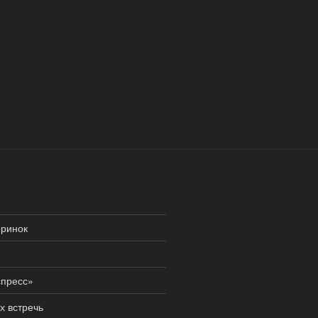
еринок
спресс»
х встречь