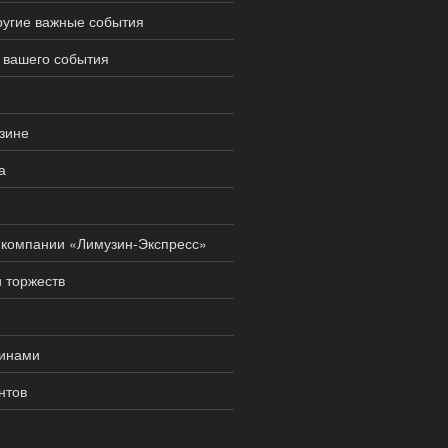
ругие важные события
 вашего события
зине
а
т компании «Лимузин-Экспресс»
 торжеств
зинами
нтов