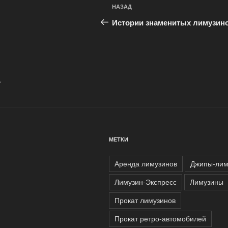
Навигация
Предыдущая
НАЗАД
по
запись:
Истории знаменитых лимузин
записям
.
МЕТКИ
Аренда лимузинов
Джипы-лим
Лимузин-Экспресс
Лимузины
Прокат лимузинов
Прокат ретро-автомобилей