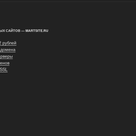
ЫХ САЙТОВ — MARTSITE.RU
2 рублей
 домена
ерверы
енов
 SSL