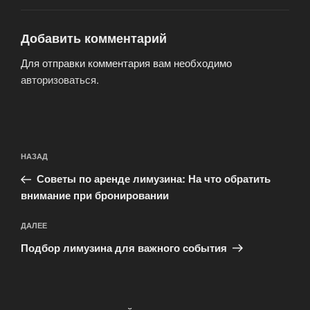
Добавить комментарий
Для отправки комментария вам необходимо
авторизоваться
.
Навигация
Предыдущая
НАЗАД
по
запись:
записям
Советы по аренде лимузина: На что обратить
внимание при бронировании
Следующая
ДАЛЕЕ
запись
Подбор лимузина для важного события